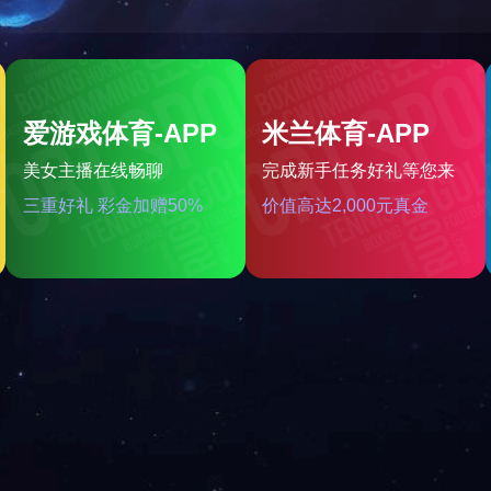
打印
关闭
网站乐鱼在线
|
公司介绍
|
工程业绩
|
联系我们
|
网站地图
copyright ©2021 乐鱼在线
版权所有 未经许可不得转载
京市海淀区西土城路33号
电话：+8610-82227021
监督举报电话：010-
京ICP备14033401号-1