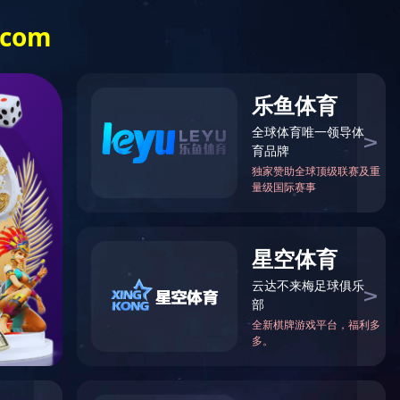
业文化
招贤纳士
网站管理