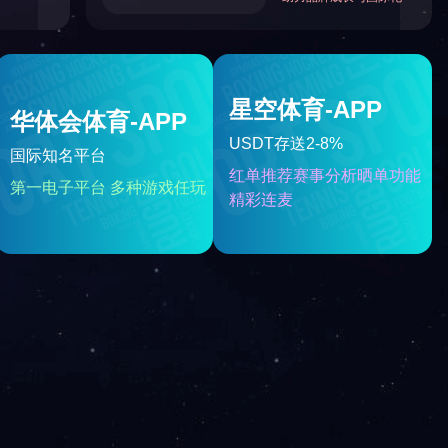
82228033
中冶建研院