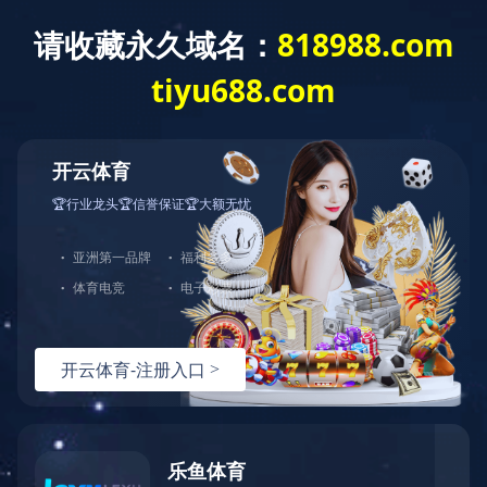
乐鱼在线
企业概况
工程业绩
乐鱼在线banner
当前位置：
乐鱼在线
>
工程业绩
>
工业项目
机
来源