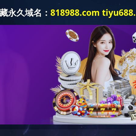
业绩
企业荣誉
新闻资讯
企
中国驻埃尔比勒总领馆新建馆舍工程
来源：
作者：北京远达
发布时间：2022年09月14日
+
.
-